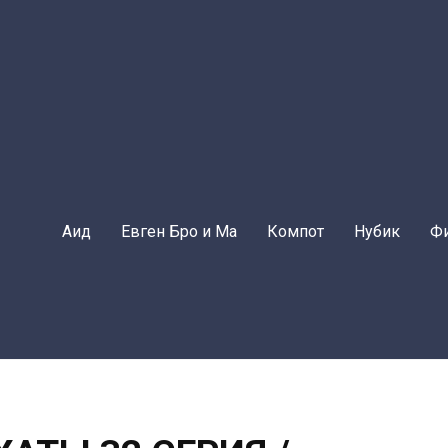
Аид
Евген Бро и Ма
Компот
Нубик
Ф