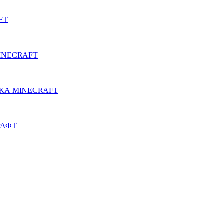
FT
INECRAFT
КА MINECRAFT
РАФТ