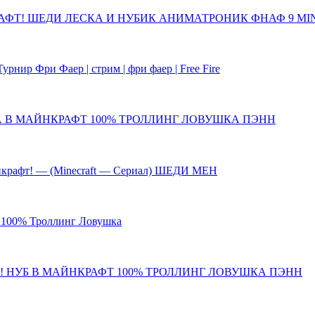
РАФТ! ШЕДИ ЛЕСКА И НУБИК АНИМАТРОНИК ФНАФ 9 MI
 Фри Фаер | стрим | фри фаер | Free Fire
А В МАЙНКРАФТ 100% ТРОЛЛИНГ ЛОВУШКА ПЭНН
йнкрафт! — (Minecraft — Сериал) ШЕДИ МЕН
100% Троллинг Ловушка
 НУБ В МАЙНКРАФТ 100% ТРОЛЛИНГ ЛОВУШКА ПЭНН