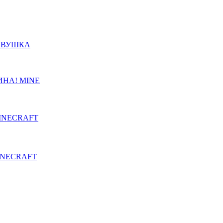
ЛОВУШКА
ИНА! MINE
INECRAFT
INECRAFT