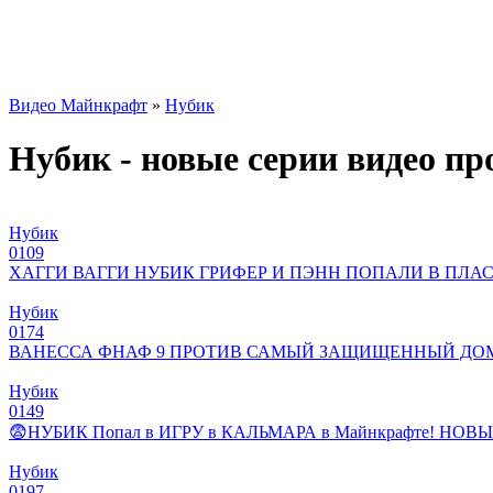
Видео Майнкрафт
»
Нубик
Нубик - новые серии видео п
Нубик
0
109
ХАГГИ ВАГГИ НУБИК ГРИФЕР И ПЭНН ПОПАЛИ В ПЛ
Нубик
0
174
ВАНЕССА ФНАФ 9 ПРОТИВ САМЫЙ ЗАЩИЩЕННЫЙ ДОМ!
Нубик
0
149
😨НУБИК Попал в ИГРУ в КАЛЬМАРА в Майнкрафте! НОВЫЕ 
Нубик
0
197