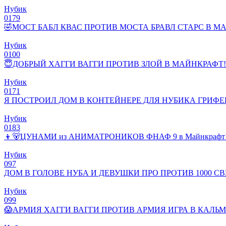
Нубик
0
179
🤣МОСТ БАБЛ КВАС ПРОТИВ МОСТА БРАВЛ СТАРС В М
Нубик
0
100
😇ДОБРЫЙ ХАГГИ ВАГГИ ПРОТИВ ЗЛОЙ В МАЙНКРАФТ!
Нубик
0
171
Я ПОСТРОИЛ ДОМ В КОНТЕЙНЕРЕ ДЛЯ НУБИКА ГРИФЕ
Нубик
0
183
👦🐻ЦУНАМИ из АНИМАТРОНИКОВ ФНАФ 9 в Майнкрафт! Ну
Нубик
0
97
ДОМ В ГОЛОВЕ НУБА И ДЕВУШКИ ПРО ПРОТИВ 1000 
Нубик
0
99
😱АРМИЯ ХАГГИ ВАГГИ ПРОТИВ АРМИЯ ИГРА В КАЛЬМ