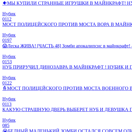
🐠МЫ КУПИЛИ СТРАННЫЕ ИГРУШКИ В МАЙНКРАФТ! Н
Нубик
0
112
МОСТ ПОЛИЦЕЙСКОГО ПРОТИВ МОСТА ВОРА В МАЙНК
Нубик
0
197
😱Леска ЖИВА! [ЧАСТЬ 48] Зомби апокалипсис в майнкрафт!
Нубик
0
153
НУБ ПРИРУЧИЛ ДИНОЗАВРА В МАЙНКРАФТ ! НУБИК И
Нубик
0
122
👮МОСТ ПОЛИЦЕЙСКОГО ПРОТИВ МОСТА ВОЕННОГО В
Нубик
0
113
КАКУЮ СТРАШНУЮ ДВЕРЬ ВЫБЕРЕТ НУБ И ДЕВУШКА П
Нубик
0
85
😭БЕДНЫЙ МАЛЕНЬКИЙ ЗОМБИ ОСТАЛСЯ СОВСЕМ ОДИ