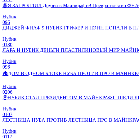
😆Я ЗАТРОЛЛИЛ Друзей в Майнкрафте! Превратился во ФНА
Нубик
0
96
ДИДЖЕЙ ФНАФ 9 НУБИК ГРИФЕР И ПЭНН ПОПАЛИ В 
Нубик
0
180
ЛАРА И НУБИК ДЕНЬГИ ПЛАСТИЛИНОВЫЙ МИР МАЙНКР
Нубик
0
96
🏠ДОМ В ОДНОМ БЛОКЕ НУБА ПРОТИВ ПРО В МАЙНКРА
Нубик
0
206
🤑НУБИК СТАЛ ПРЕЗИДЕНТОМ В МАЙНКРАФТ! ШЕДИ Л
Нубик
0
107
ЛЕСТНИЦА НУБА ПРОТИВ ЛЕСТНИЦА ПРО В МАЙНКРАФ
Нубик
0
117