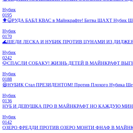
Нубик
0
195
🐥😆РУДА БАБЛ КВАС в Майнкрафте! Битва ШАХТ Нубик Ше
Нубик
0
170
🌊ШЕДИ ЛЕСКА И НУБИК ПРОТИВ ЦУНАМИ ИЗ ДИДЖЕ
Нубик
0
242
🐶СПАСЛИ СОБАКУ! ЖИЗНЬ ДЕТЕЙ В МАЙНКРАФТ ВЫ
Нубик
0
188
😆НУБИК Стал ПРЕЗИДЕНТОМ! Против Плохого Нубика Шеди
Нубик
0
136
НУБ И ДЕВУШКА ПРО В МАЙНКРАФТ НО КАЖДУЮ МИ
Нубик
0
142
ОЗЕРО ФРЕДДИ ПРОТИВ ОЗЕРО МОНТИ ФНАФ В МАЙНКР