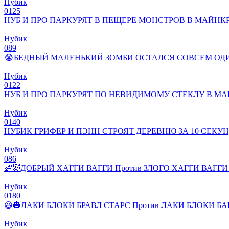
Нубик
0
125
НУБ И ПРО ПАРКУРЯТ В ПЕЩЕРЕ МОНСТРОВ В МАЙНК
Нубик
0
89
😭БЕДНЫЙ МАЛЕНЬКИЙ ЗОМБИ ОСТАЛСЯ СОВСЕМ ОДИ
Нубик
0
122
НУБ И ПРО ПАРКУРЯТ ПО НЕВИДИМОМУ СТЕКЛУ В М
Нубик
0
140
НУБИК ГРИФЕР И ПЭНН СТРОЯТ ДЕРЕВНЮ ЗА 10 СЕКУН
Нубик
0
86
👶😈ДОБРЫЙ ХАГГИ ВАГГИ Против ЗЛОГО ХАГГИ ВАГГИ в М
Нубик
0
180
😆🎃ЛАКИ БЛОКИ БРАВЛ СТАРС Против ЛАКИ БЛОКИ БАБЛ 
Нубик