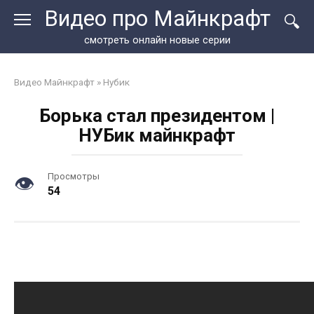
Перейти
Видео про Майнкрафт
к
контенту
смотреть онлайн новые серии
Видео Майнкрафт
»
Нубик
Борька стал президентом |
НУБик майнкрафт
Просмотры
54