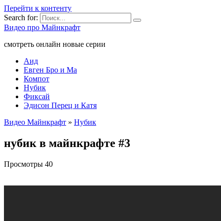
Перейти к контенту
Search for:
Видео про Майнкрафт
смотреть онлайн новые серии
Аид
Евген Бро и Ма
Компот
Нубик
Фиксай
Эдисон Перец и Катя
Видео Майнкрафт
»
Нубик
нубик в майнкрафте #3
Просмотры
40