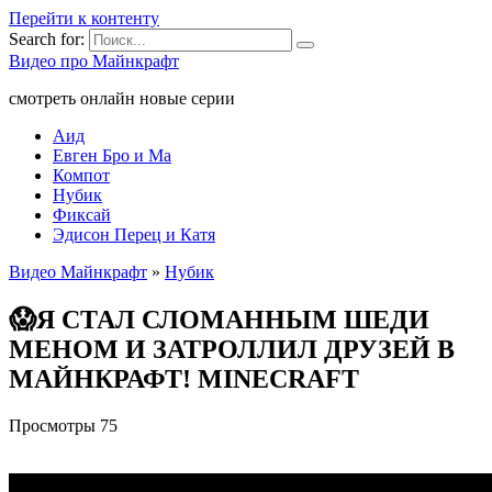
Перейти к контенту
Search for:
Видео про Майнкрафт
смотреть онлайн новые серии
Аид
Евген Бро и Ма
Компот
Нубик
Фиксай
Эдисон Перец и Катя
Видео Майнкрафт
»
Нубик
😱Я СТАЛ СЛОМАННЫМ ШЕДИ
МЕНОМ И ЗАТРОЛЛИЛ ДРУЗЕЙ В
МАЙНКРАФТ! MINECRAFT
Просмотры
75