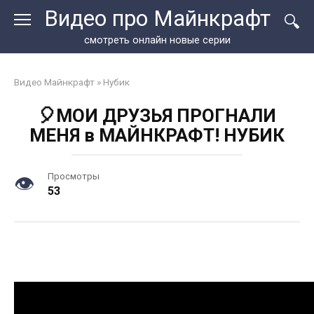
Перейти
Видео про Майнкрафт
к
контенту
смотреть онлайн новые серии
Видео Майнкрафт
»
Нубик
🎈МОИ ДРУЗЬЯ ПРОГНАЛИ
МЕНЯ в МАЙНКРАФТ! НУБИК
Просмотры
53