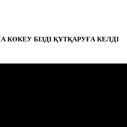
А КӨКЕУ БІЗДІ ҚҰТҚАРУҒА КЕЛДІ