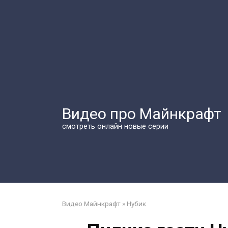
Перейти
к
контенту
Видео про Майнкрафт
смотреть онлайн новые серии
Видео Майнкрафт
»
Нубик