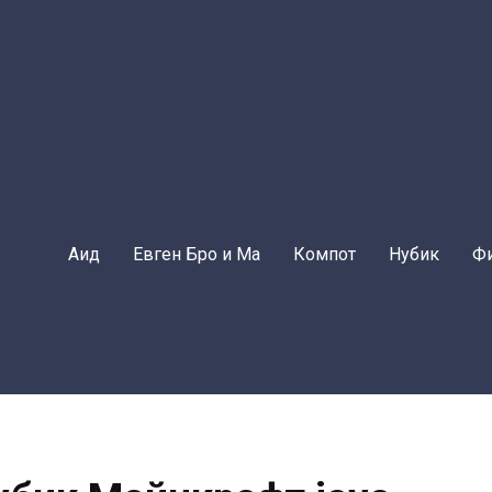
Аид
Евген Бро и Ма
Компот
Нубик
Ф