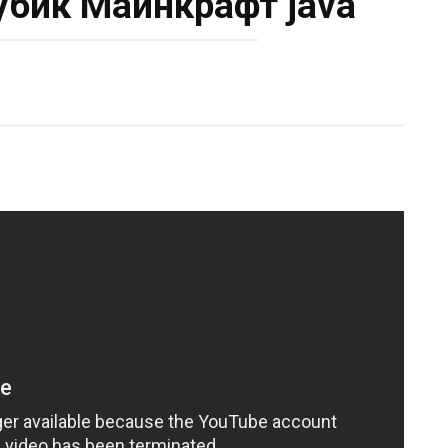
убик Майнкрафт java