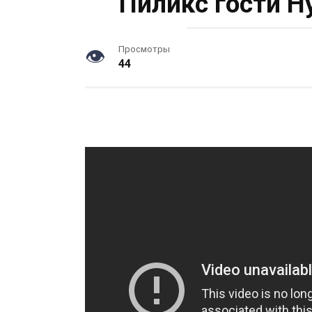
Пиликс гости Н
Просмотры
44