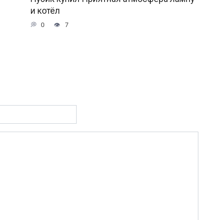
и котёл
0
7