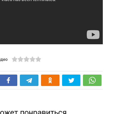
идео
ожет понравиться