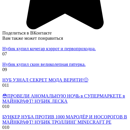
Поделиться в ВКонтакте
Вам также может понравиться
Нубик купил кочегар кэррот и первопроходца.
0
7
Нубик купил скин великолепная пятерка.
0
9
НУБ УЗНАЛ СЕКРЕТ МОДА ВЕРИТИ!🙂
0
11
😳ПРОВЕЛИ АНОМАЛЬНУЮ НОЧЬ в СУПЕРМАРКЕТЕ в
МАЙНКРАФТ! НУБИК ЛЕСКА
0
10
БУНКЕР НУБА ПРОТИВ 1000 МАРОДЁР И НОСОРОГОВ В
МАЙНКРАФТ! НУБИК ТРОЛЛИНГ MINECRAFT PE
0
10